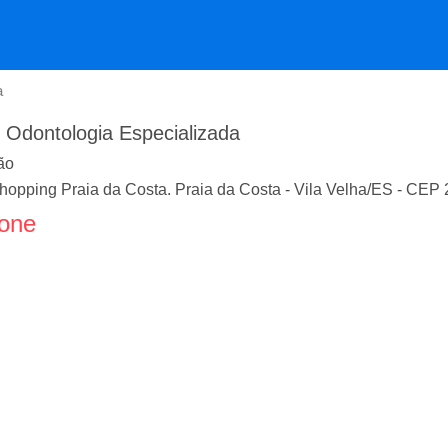
a
n Odontologia Especializada
ão
. Shopping Praia da Costa. Praia da Costa
-
Vila Velha
/
ES
- CEP
fone