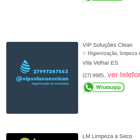
VIP Soluções Clean
✨ Higienização, limpeza 
Vila Velha/ ES
ver telefo
(27) 9985...
LM Limpeza a Seco