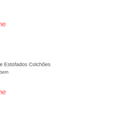
ne
de Estofados Colchões
r bem
ne