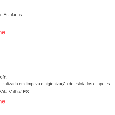
de Estofados
ne
ofá
alizada em limpeza e higienização de estofados e tapetes.
 Vila Velha/ ES
ne