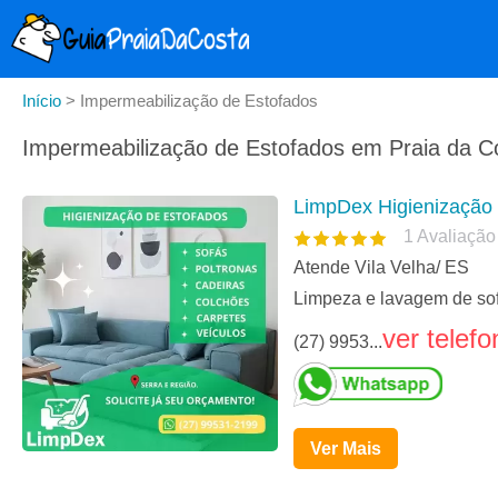
Início
>
Impermeabilização de Estofados
Impermeabilização de Estofados em Praia da Co
LimpDex Higienização 
1
Avaliação
Atende Vila Velha/ ES
Limpeza e lavagem de sof
ver telefo
(27) 9953...
Ver Mais