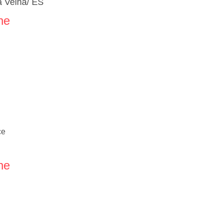
a Velha/ ES
ne
ce
ne