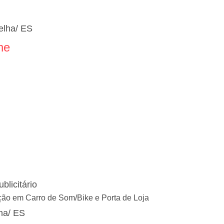
Velha/ ES
ne
blicitário
ção em Carro de Som/Bike e Porta de Loja
ha/ ES