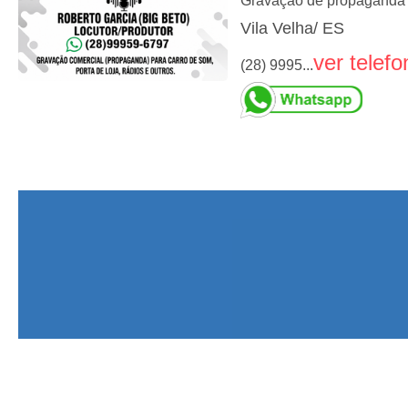
Gravação de propaganda p
Vila Velha/ ES
ver telefo
(28) 9995...