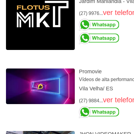
Jardim Marilândia - Vil
ver telefo
(27) 9976...
Promovie
Vídeos de alta performan
Vila Velha/ ES
ver telefo
(27) 9884...